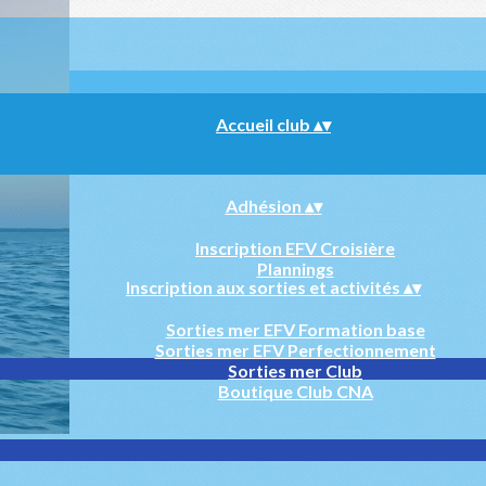
Accueil club
▴
▾
Adhésion
▴
▾
Inscription EFV Croisière
Plannings
Inscription aux sorties et activités
▴
▾
Sorties mer EFV Formation base
Sorties mer EFV Perfectionnement
Sorties mer Club
Boutique Club CNA