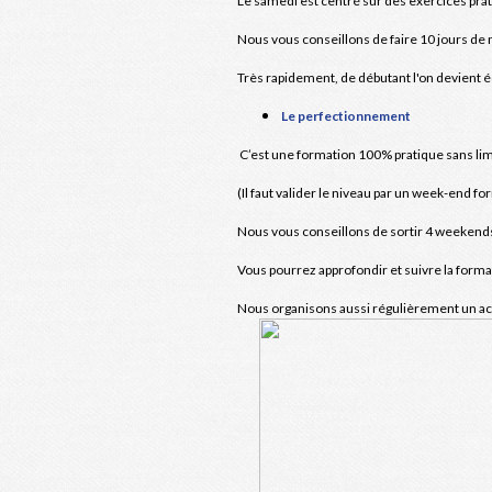
Le samedi est centré sur des exercices prat
Nous vous conseillons de faire 10 jours de 
Très rapidement, de débutant l'on devient é
Le perfectionnement
C’est une formation 100% pratique sans li
(Il faut valider le niveau par un week-end fo
Nous vous conseillons de sortir 4 weekends
Vous pourrez approfondir et suivre la forma
Nous organisons aussi régulièrement un acc
Ces formations sont dispensées par des Mo