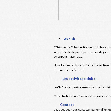
Les Frais
Côté frais, le CNA fonctionne sur la base d’
aurez décidé de participer : un prix de journ
perte petit matériel, …
Nous louons les bateaux à chaque sortie en 
dépenses imprévues…).
Les activités « club »:
Le CNA organise également des sorties déc
Ces activités sont réservées en priorité aux
Contact
Vous pouvez nous contacter par email en éc