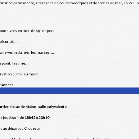
rmation permanente, alternance de cours théoriques et de sorties en mer, en W.E. 
nœuvres en mer, de spi, de port, ...
écurité, ...
 le vent et la mer, les marées, ...
point, l'estime, ...
ation du milieu marin.
x années.
rtier du Lac de Maine- salle polyvalente
le jeudi soir de 18h45 à 20h10
d au départ du Crouesty.