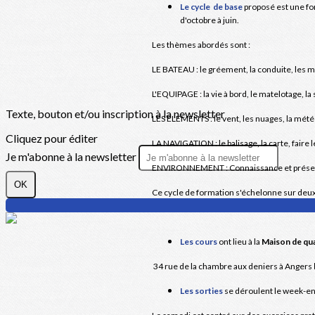
Le cycle de base
proposé est une fo
d'octobre à juin.
Les thèmes abordés sont :
LE BATEAU : le gréement, la conduite, les ma
L'EQUIPAGE : la vie à bord, le matelotage, la s
Texte, bouton et/ou inscription à la newsletter
LES ELEMENTS : le vent, les nuages, la météo,
Cliquez pour éditer
LA NAVIGATION : le balisage, la carte, faire le 
Je m'abonne à la newsletter
ENVIRONNEMENT : Connaissance et préserv
OK
Ce cycle de formation s'échelonne sur deu
Les cours
ont lieu à la
Maison de qua
34 rue de la chambre aux deniers à Angers
Les sorties
se déroulent le week-en