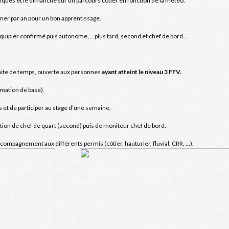
iques et le dimanche sur un parcours côtier en fonction de la météo.
mer par an pour un bon apprentissage.
quipier confirmé puis autonome, …plus tard, second et chef de bord...
mite de temps, ouverte aux personnes
ayant atteint le niveau 3 FFV.
rmation de base).
 et de participer au stage d’une semaine.
tion de chef de quart (second) puis de moniteur chef de bord.
ompagnement aux différents permis (côtier, hauturier, fluvial, CRR, …).
niteurs Fédéraux bénévoles .