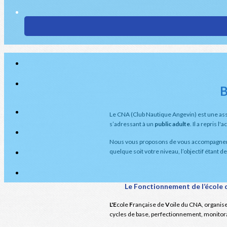
B
Le CNA (Club Nautique Angevin) est une asso
s’adressant à un
public adulte
. Il a repris 
Nous vous proposons de vous accompagner dan
quelque soit votre niveau, l’objectif étant 
Le Fonctionnement de l’école de
L'E
cole
F
rançaise de
V
oile du CNA, organise
cycles de base, perfectionnement, monitora