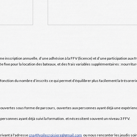
une inscription annuelle, d’une adhésion à la FFV (licence) et d’une participation aux 
ée fixe pour la location des bateaux, et des frais variables supplémentaires : nourritu
fonction du nombre d’inscrits ce qui permet d’équilibrer plus facilement la trésoreri
ouvertes sous forme de parcours, ouvertes aux personnes ayant déjà une expérienc
 personnes ayant déjà suivi la formation. et nécessitent souvent un niveau 3 FFV.
rivant à l'adresse
cna49voilecroisiere@gmail.com
ou nous renconter les jeudis soir