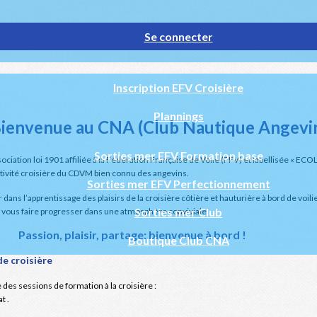
Se connecter
Inscription EFV Croisière
Plannings
ienvenue au CNA (Club Nautique Angevi
Sorties mer EFV Formation base
ciation loi 1901 affiliée à la Fédération Française de Voile (FFV) et labellisée « 
l'activité croisière du CDVM bien connu des angevins.
Sorties mer EFV Perfectionnement
s l’apprentissage des plaisirs de la croisière côtière et hauturière à bord de voili
Sorties mer Club
de vous faire progresser dans une atmosphère conviviale.
Passion, plaisir, partage: bienvenue à bord !
Boutique Club CNA
 croisière
 des sessions de formation à la croisière :
t .